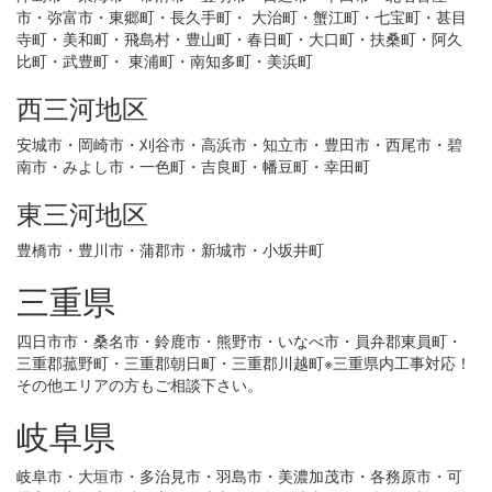
市・弥富市・東郷町・長久手町・ 大治町・蟹江町・七宝町・甚目
寺町・美和町・飛島村・豊山町・春日町・大口町・扶桑町・阿久
比町・武豊町・ 東浦町・南知多町・美浜町
西三河地区
安城市・岡崎市・刈谷市・高浜市・知立市・豊田市・西尾市・碧
南市・みよし市・一色町・吉良町・幡豆町・幸田町
東三河地区
豊橋市・豊川市・蒲郡市・新城市・小坂井町
三重県
四日市市・桑名市・鈴鹿市・熊野市・いなべ市・員弁郡東員町・
三重郡菰野町・三重郡朝日町・三重郡川越町※三重県内工事対応！
その他エリアの方もご相談下さい。
岐阜県
岐阜市・大垣市・多治見市・羽島市・美濃加茂市・各務原市・可