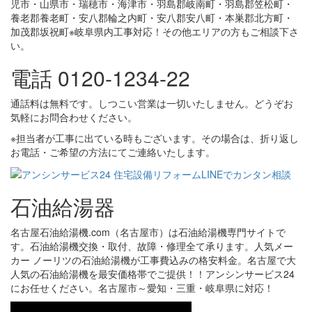
児市・山県市・瑞穂市・海津市・羽島郡岐南町・羽島郡笠松町・
養老郡養老町・安八郡輪之内町・安八郡安八町・本巣郡北方町・
加茂郡坂祝町※岐阜県内工事対応！その他エリアの方もご相談下さ
い。
電話 0120-1234-22
通話料は無料です。しつこい営業は一切いたしません。どうぞお
気軽にお問合わせください。
※担当者が工事に出ている時もございます。その場合は、折り返し
お電話・ご希望の方法にてご連絡いたします。
石油給湯器
名古屋石油給湯機.com（名古屋市）は石油給湯機専門サイトで
す。石油給湯機交換・取付、故障・修理全て承ります。人気メー
カー ノーリツの石油給湯機が工事費込みの格安料金。名古屋で大
人気の石油給湯機を最安価格帯でご提供！！アンシンサービス24
にお任せください。名古屋市～愛知・三重・岐阜県に対応！