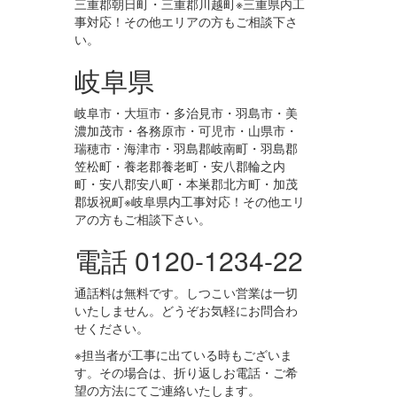
三重郡朝日町・三重郡川越町※三重県内工
事対応！その他エリアの方もご相談下さ
い。
岐阜県
岐阜市・大垣市・多治見市・羽島市・美
濃加茂市・各務原市・可児市・山県市・
瑞穂市・海津市・羽島郡岐南町・羽島郡
笠松町・養老郡養老町・安八郡輪之内
町・安八郡安八町・本巣郡北方町・加茂
郡坂祝町※岐阜県内工事対応！その他エリ
アの方もご相談下さい。
電話 0120-1234-22
通話料は無料です。しつこい営業は一切
いたしません。どうぞお気軽にお問合わ
せください。
※担当者が工事に出ている時もございま
す。その場合は、折り返しお電話・ご希
望の方法にてご連絡いたします。