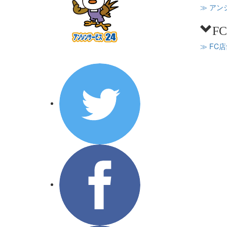
≫ アン
F
≫ FC