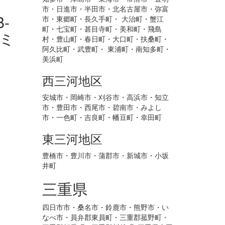
市・日進市・半田市・北名古屋市・弥富
市・東郷町・長久手町・ 大治町・蟹江
町・七宝町・甚目寺町・美和町・飛島
村・豊山町・春日町・大口町・扶桑町・
阿久比町・武豊町・ 東浦町・南知多町・
美浜町
西三河地区
安城市・岡崎市・刈谷市・高浜市・知立
市・豊田市・西尾市・碧南市・みよし
市・一色町・吉良町・幡豆町・幸田町
東三河地区
豊橋市・豊川市・蒲郡市・新城市・小坂
井町
三重県
四日市市・桑名市・鈴鹿市・熊野市・い
なべ市・員弁郡東員町・三重郡菰野町・