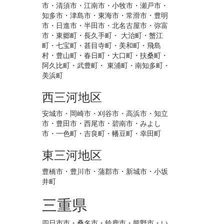
市・清須市・江南市・小牧市・瀬戸市・
知多市・津島市・東海市・常滑市・豊明
市・日進市・半田市・北名古屋市・弥富
市・東郷町・長久手町・ 大治町・蟹江
町・七宝町・甚目寺町・美和町・飛島
村・豊山町・春日町・大口町・扶桑町・
阿久比町・武豊町・ 東浦町・南知多町・
美浜町
西三河地区
安城市・岡崎市・刈谷市・高浜市・知立
市・豊田市・西尾市・碧南市・みよし
市・一色町・吉良町・幡豆町・幸田町
東三河地区
豊橋市・豊川市・蒲郡市・新城市・小坂
井町
三重県
四日市市・桑名市・鈴鹿市・熊野市・い