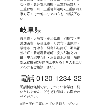
なべ市・員弁郡東員町・三重郡菰野町・
三重郡朝日町・三重郡川越町※三重県内工
事対応！その他エリアの方もご相談下さ
い。
岐阜県
岐阜市・大垣市・多治見市・羽島市・美
濃加茂市・各務原市・可児市・山県市・
瑞穂市・海津市・羽島郡岐南町・羽島郡
笠松町・養老郡養老町・安八郡輪之内
町・安八郡安八町・本巣郡北方町・加茂
郡坂祝町※岐阜県内工事対応！その他エリ
アの方もご相談下さい。
電話 0120-1234-22
通話料は無料です。しつこい営業は一切
いたしません。どうぞお気軽にお問合わ
せください。
※担当者が工事に出ている時もございま